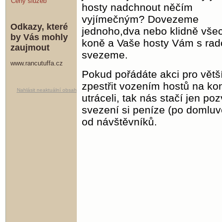
Ceny služeb
hosty nadchnout něčím
vyjímečným? Dovezeme
Odkazy, které
jednoho,dva nebo klidně vše
by Vás mohly
koně a Vaše hosty Vám s rad
zaujmout
svezeme.
www.rancutuffa.cz
Pokud pořádáte akci pro větší
zpestřit vozením hostů na kon
Nahlásit neaktuální obsah
utráceli, tak nás stačí jen po
svezení si peníze (po domlu
od návštěvníků.