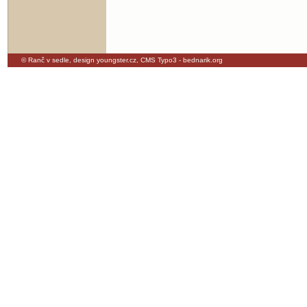
© Ranč v sedle,
design youngster.cz
,
CMS Typo3 - bednarik.org