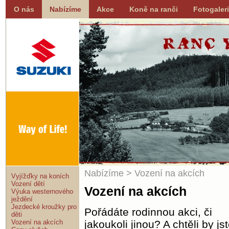
O nás
Nabízíme
Akce
Koně na ranči
Fotogaler
Nabízíme
> Vození na akcích
Vyjížďky na koních
Vození dětí
Vození na akcích
Výuka westernového
ježdění
Jezdecké kroužky pro
Pořádáte rodinnou akci, či
děti
Vození na akcích
jakoukoli jinou? A chtěli by js