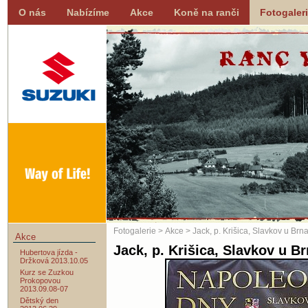
O nás
Nabízíme
Akce
Koně na ranči
Fotogaler
Fotogalerie
>
Akce
> Jack, p. Krišica, Slavkov u 
Akce
Jack, p. Krišica, Slavkov u 
Hubertova jízda -
Držková 2013.10.05
Kurz se Zuzkou
Prokopovou
2013.09.08-07
Dětský den