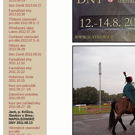
2013.06.29
Den Země 2013.04.27
Farmářské trhy
2013.03.30
Třídenní stanování
pro děti 2012.08.5.-3
Příměstský tábor
Lukov 2012.07.26
Čtyřdenní stanování
pro děti 2012.07.5.-8.
Dětský den
2012.06.09
Den Země 2012.05.01
Farmářské trhy
2011.12.10
Farmářské trhy
2011.10.22
Hubertova Jízda
2011.10.15
Kurz pro pokročilé
2011.09.17.-18.
Zakončení prázdnin
2011.09.03
Kurz pro začátečníky
2011.08.27.-28.
Jack, p. Krišica,
Slavkov u Brna -
NAPOLEONSKÉ
DNY 2011.08.13
Víkendové stanování
pro děti