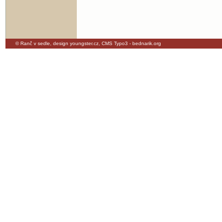
© Ranč v sedle,
design youngster.cz
,
CMS Typo3 - bednarik.org