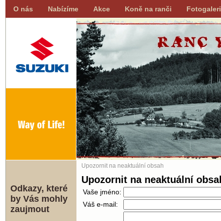
O nás
Nabízíme
Akce
Koně na ranči
Fotogaler
Upozornit na neaktuální obsah
Upozornit na neaktuální obsa
Odkazy, které
Vaše jméno:
by Vás mohly
Váš e-mail:
zaujmout