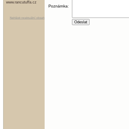
www.rancutuffa.cz
Poznámka:
Nahlásit neaktuální obsah