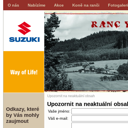
O nás
Nabízíme
Akce
Koně na ranči
Fotogaler
Upozornit na neaktuální obsah
Upozornit na neaktuální obsa
Odkazy, které
Vaše jméno:
by Vás mohly
Váš e-mail:
zaujmout