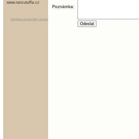
www.rancutuffa.cz
Poznámka:
Nahlásit neaktuální obsah