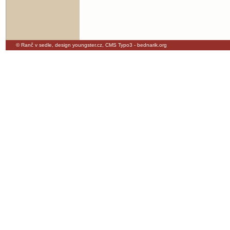
© Ranč v sedle,
design youngster.cz
,
CMS Typo3 - bednarik.org