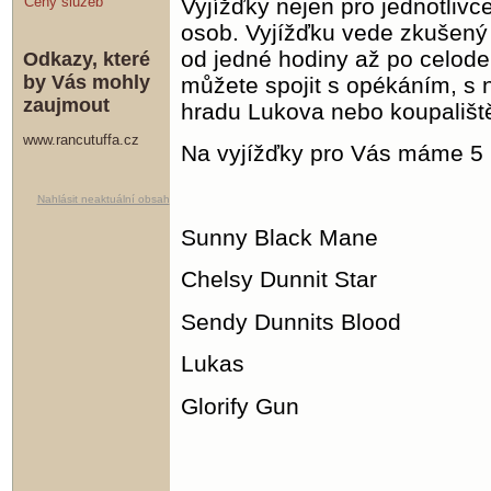
Vyjížďky nejen pro jednotlivce
Ceny služeb
osob. Vyjížďku vede zkušený i
od jedné hodiny až po celoden
Odkazy, které
by Vás mohly
můžete spojit s opékáním, s 
zaujmout
hradu Lukova nebo koupališt
www.rancutuffa.cz
Na vyjížďky pro Vás máme 5 k
Nahlásit neaktuální obsah
Sunny Black Mane
Chelsy Dunnit Star
Sendy Dunnits Blood
Lukas
Glorify Gun