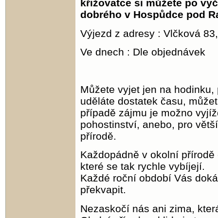
křižovatce si můžete po vyč
dobrého v Hospůdce pod Ra
Výjezd z adresy : Vlčková 8
Ve dnech : Dle objednávek
Můžete vyjet jen na hodinku,
uděláte dostatek času, můžete
případě zájmu je možno vyjíž
pohostinství, anebo, pro větš
přírodě.
Každopádně v okolní přírodě o
které se tak rychle vybíjejí.
Každé roční období Vás dokáž
překvapit.
Nezaskočí nás ani zima, kter