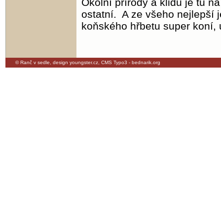
Okolní přírody a klidu je tu n
ostatní. A ze všeho nejlepší je
koňského hřbetu super koní, 
© Ranč v sedle,
design youngster.cz
,
CMS Typo3 - bednarik.org