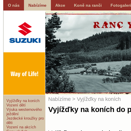
O nás
Nabízíme
Akce
Koně na ranči
Fotogaler
Nabízíme
> Vyjížďky na koních
Vyjížďky na koních
Vození dětí
Vyjížďky na koních do p
Výuka westernového
ježdění
Jezdecké kroužky pro
děti
Vození na akcích