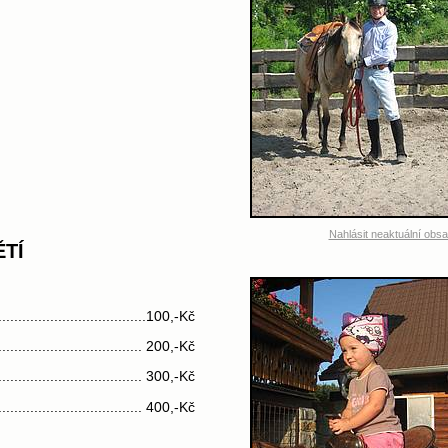
Nahlásit neaktuální obs
ĚTÍ
....................................100,-Kč
................................... 200,-Kč
................................... 300,-Kč
................................... 400,-Kč