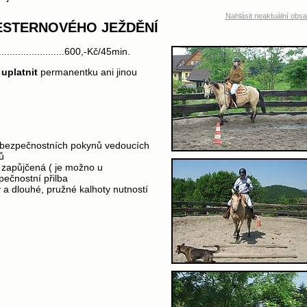
Nahlásit neaktuální obs
ESTERNOVÉHO JEŽDĚNÍ
........................600,-Kč/45min.
 uplatnit
permanentku ani jinou
 bezpečnostních pokynů vedoucích
ů
či zapůjčená ( je možno u
pečnostní přilba
 a dlouhé, pružné kalhoty nutností