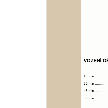
VOZENÍ D
15 min ..............
30 min ..............
45 min ..............
60 min ..............