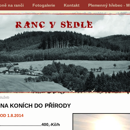
oně na ranči
Fotogalerie
Kontakt
Plemenný hřebec - 
služeb
 NA KONÍCH DO PŘÍRODY
OD 1.8.2014
.....................................400,-Kč/h