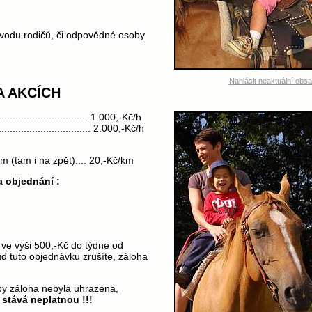
vodu rodičů, či odpovědné osoby
Nahlásit neaktuální obs
A AKCÍCH
................................ 1.000,-Kč/h
................................ 2.000,-Kč/h
m (tam i na zpět).... 20,-Kč/km
 objednání :
 ve výši 500,-Kč do týdne od
d tuto objednávku zrušíte, záloha
 by záloha nebyla uhrazena,
stává neplatnou !!!