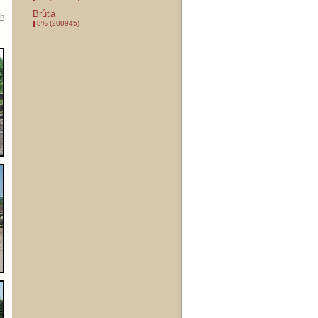
Brůťa
ah
8% (200945)