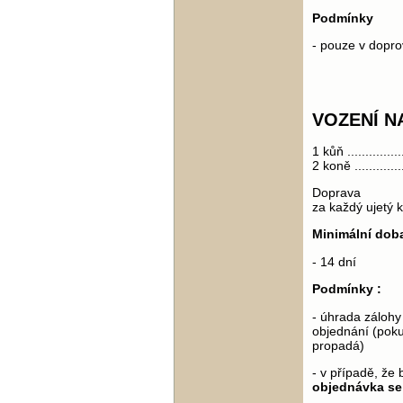
Podmínky
- pouze v dopro
VOZENÍ N
1 kůň ...............
2 koně ..............
Doprava
za každý ujetý k
Minimální doba
- 14 dní
Podmínky :
- úhrada zálohy
objednání (poku
propadá)
- v případě, že
objednávka se 