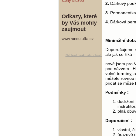
Ceny služeb
2.
Dárkový pouka
3.
Permanentka
Odkazy, které
4.
Dárková per
by Vás mohly
zaujmout
www.rancutuffa.cz
Minimální doba
Doporučujeme s
ale jak se říká -
Nahlásit neaktuální obsah
nově jsem pro V
pod názvem : H
volné termíny, ak
můžete rovnou i
přidat se může 
Podmínky :
dodržení
instruktor
plná obuv
Doporučení :
vlastní, 
úrazové p