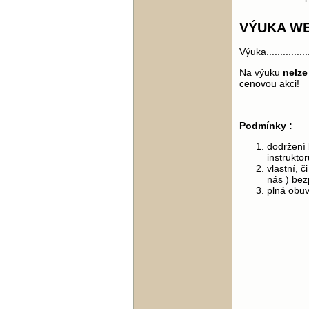
VÝUKA W
Výuka...............
Na výuku
nelze
cenovou akci!
Podmínky :
dodržení
instruktor
vlastní, 
nás ) bez
plná obuv