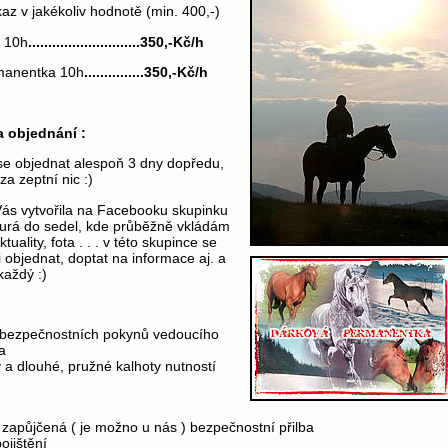
z v jakékoliv hodnotě (min. 400,-)
 10h
............................350,-Kč/h
manentka
10h
...............350,-Kč/h
 objednání :
e objednat alespoň 3 dny dopředu,
 za zeptní nic :)
ás vytvořila na Facebooku skupinku
urá do sedel, kde průběžně vkládám
tuality, fota . . . v této skupince se
 objednat, doptat na informace aj. a
každý :)
 bezpečnostních pokynů vedoucího
a
 a dlouhé, pružné kalhoty nutností
či zapůjčená ( je možno u nás ) bezpečnostní přilba
ojištění