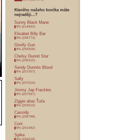
Kterého našeho koníka máte
nejraději...?
Sunny Black Mane
9% (214843)
Elisabet Billy Bar
8% (208773)
Glorify Gun
8% (208308)
Chelsy Dunnit Star
8% (206310)
Sendy Dunnits Blood
8% (207307)
Sally
8% (207016)
Jimmy Jap Frackles
8% (207597)
Ziggie alias Ťuťa
8% (203510)
Cassidy
8% (206798)
Coni
8% (201462)
Spike
8% (204218)