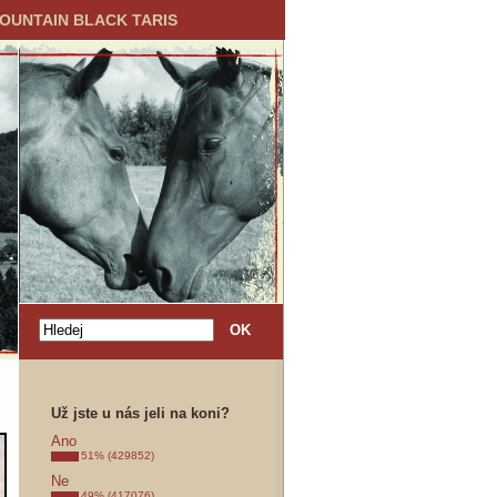
MOUNTAIN BLACK TARIS
Už jste u nás jeli na koni?
Ano
51% (429852)
Ne
49% (417076)