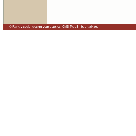
© Ranč v sedle,
design youngster.cz
,
CMS Typo3 - bednarik.org