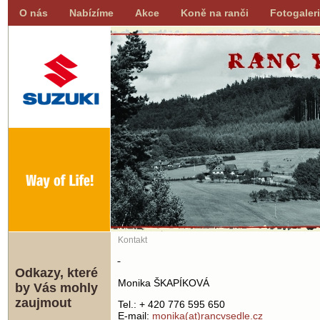
O nás
Nabízíme
Akce
Koně na ranči
Fotogaler
Kontakt
Odkazy, které
Monika ŠKAPÍKOVÁ
by Vás mohly
zaujmout
Tel.: + 420 776 595 650
E-mail:
monika(at)rancvsedle.cz