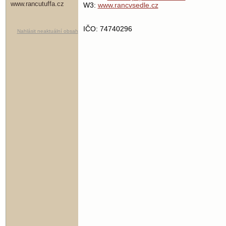
www.rancutuffa.cz
W3:
www.rancvsedle.cz
IČO: 74740296
Nahlásit neaktuální obsah