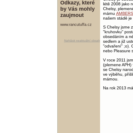
Odkazy, které
létě 2008 jako r
by Vás mohly
Chelsy, plemen
mámu
AMBERS
zaujmout
našem stádě je 
www.rancutuffa.cz
S Chelsy jsme z
"kruhovku" posta
obsedáním a né ž
Nahlásit neaktuální obsah
sedlem a již us
"odvaření" ;o).
nebo Pleasure s
V roce 2011 js
(plemene APH) v
se Chelsy narod
ve výběhu, přišl
mámou.
Na rok 2013 mám