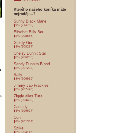
Kterého našeho koníka máte
nejraději...?
Sunny Black Mane
9% (214760)
Elisabet Billy Bar
8% (208666)
Glorify Gun
8% (208217)
Chelsy Dunnit Star
8% (206205)
Sendy Dunnits Blood
2
8% (207203)
a
Sally
8% (206915)
Jimmy Jap Frackles
8% (207490)
Ziggie alias Ťuťa
ah
8% (203409)
Cassidy
8% (206697)
Coni
8% (201354)
Spike
8% (204115)