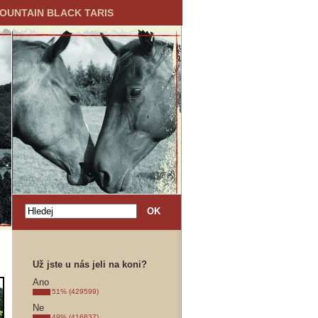
MOUNTAIN BLACK TARIS
Už jste u nás jeli na koni?
Ano
51% (429599)
Ne
49% (416837)