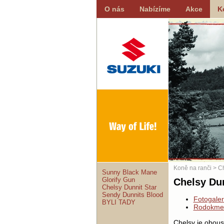
O nás
Nabízíme
Akce
K
Koně na ranči
> Ch
Sunny Black Mane
Glorify Gun
Chelsy Dun
Chelsy Dunnit Star
Sendy Dunnits Blood
Fotogaler
BYLI TADY
Rodokme
Chelsy je obous