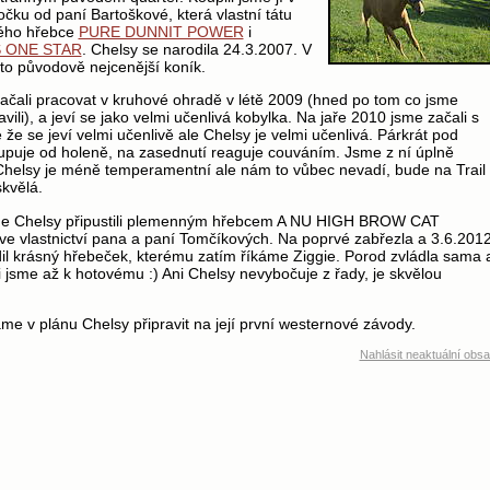
očku od paní Bartoškové, která vlastní tátu
ého hřebce
PURE DUNNIT POWER
i
 ONE STAR
. Chelsy se narodila 24.3.2007. V
to původově nejcenější koník.
ačali pracovat v kruhové ohradě v létě 2009 (hned po tom co jsme
vili), a jeví se jako velmi učenlivá kobylka. Na jaře 2010 jsme začali s
e se jeví velmi učenlivě ale Chelsy je velmi učenlivá. Párkrát pod
tupuje od holeně, na zasednutí reaguje couváním. Jsme z ní úplně
 Chelsy je méně temperamentní ale nám to vůbec nevadí, bude na Trail
kvělá.
me Chelsy připustili plemenným hřebcem A NU HIGH BROW CAT
e vlastnictví pana a paní Tomčíkových. Na poprvé zabřezla a 3.6.201
il krásný hřebeček, kterému zatím říkáme Ziggie. Porod zvládla sama 
i jsme až k hotovému :) Ani Chelsy nevybočuje z řady, je skvělou
e v plánu Chelsy připravit na její první westernové závody.
Nahlásit neaktuální obs