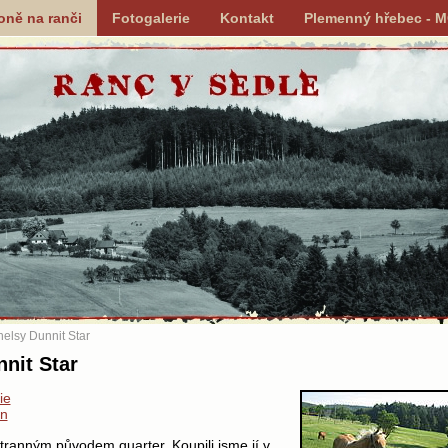
oně na ranči
Fotogalerie
Kontakt
Plemenný hřebec - 
elsy Dunnit Star
nit Star
ie
n
tranným původem quarter. Koupili jsme jí v