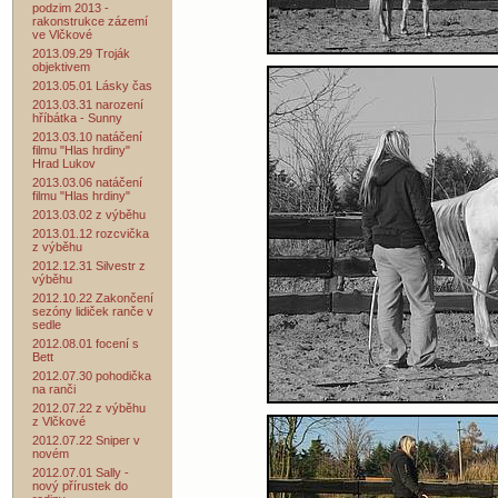
podzim 2013 -
rakonstrukce zázemí
ve Vlčkové
2013.09.29 Troják
objektivem
2013.05.01 Lásky čas
2013.03.31 narození
hříbátka - Sunny
2013.03.10 natáčení
filmu "Hlas hrdiny"
Hrad Lukov
2013.03.06 natáčení
filmu "Hlas hrdiny"
2013.03.02 z výběhu
2013.01.12 rozcvička
z výběhu
2012.12.31 Silvestr z
výběhu
2012.10.22 Zakončení
sezóny lidiček ranče v
sedle
2012.08.01 focení s
Bett
2012.07.30 pohodička
na ranči
2012.07.22 z výběhu
z Vlčkové
2012.07.22 Sniper v
novém
2012.07.01 Sally -
nový přírustek do