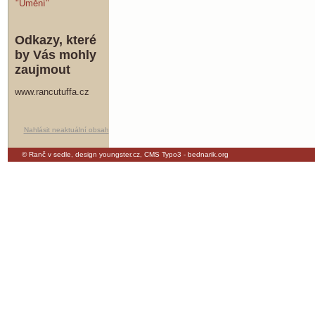
"Umění"
Odkazy, které
by Vás mohly
zaujmout
www.rancutuffa.cz
Nahlásit neaktuální obsah
© Ranč v sedle,
design youngster.cz
,
CMS Typo3 - bednarik.org