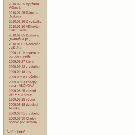
2010.02.25 Vyjížďka -
Vlčková
2010.01.25 Ráno na
Držkové
2010.01.16 Z vyjížďky
2010.01.10 Vlčková -
čištění sedel
2010.01.05 Držková
(mlaďoši a psi)
2010.01.01 Novoroční
vyjížďka
2009.11.19 poprvé od
porodu v sedle
2009.09.27 klienti
2009.09.22 z výběhu
2009.09.18 Joy
2009.09.08 z výběhu
2009.09.03 zásoby
sena - VLČKOVÁ
2009.08.25 vození
dětí v kruhovce
2009.08.25 výuka
2009.08.18 dvouletá
Amálka
2009.07.31 z výběhu
2009.07.30 Chelsy
poprvé pod sedlem
Naše koně