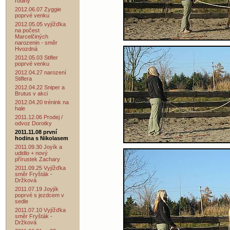
rodiny
2012.06.07 Zyggie
poprvé venku
2012.05.05 vyjížďka
na počest
Marcelčiných
narozenin - směr
Hvozdná
2012.05.03 Stifler
poprvé venku
2012.04.27 narození
Stiflera
2012.04.22 Sniper a
Brutus v akci
2012.04.20 trénink na
hale
2011.12.06 Prodej /
odvoz Dorotky
2011.11.08 první
hodina s Nikolasem
2011.09.30 Joyík a
udidlo + nový
přírustek Zachary
2011.09.25 Vyjížďka
směr Fryšták -
Držková
2011.07.19 Joyjík
poprvé s jezdcem v
sedle
2011.07.10 Vyjížďka
směr Fryšták -
Držková