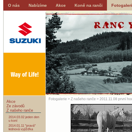
O nás
Nabízíme
Akce
Koně na ranči
Fotogaler
Fotogalerie
>
Z našeho ranče
> 2011.11.08 první ho
Akce
Ze závodů
Z našeho ranče
2014.03.02 jeden den
u koní
2014.01.11 "pravá"
lednová vyjížďka