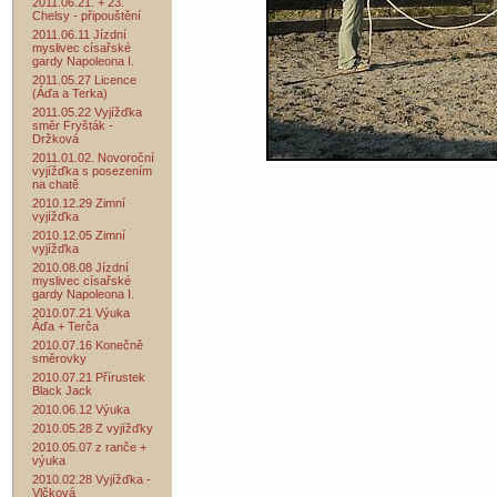
2011.06.21. + 23.
Chelsy - připouštění
2011.06.11 Jízdní
myslivec císařské
gardy Napoleona I.
2011.05.27 Licence
(Áďa a Terka)
2011.05.22 Vyjížďka
směr Fryšták -
Držková
2011.01.02. Novoroční
vyjížďka s posezením
na chatě
2010.12.29 Zimní
vyjížďka
2010.12.05 Zimní
vyjížďka
2010.08.08 Jízdní
myslivec císařské
gardy Napoleona I.
2010.07.21 Výuka
Áďa + Terča
2010.07.16 Konečně
směrovky
2010.07.21 Přírustek
Black Jack
2010.06.12 Výuka
2010.05.28 Z vyjížďky
2010.05.07 z ranče +
výuka
2010.02.28 Vyjížďka -
Vlčková