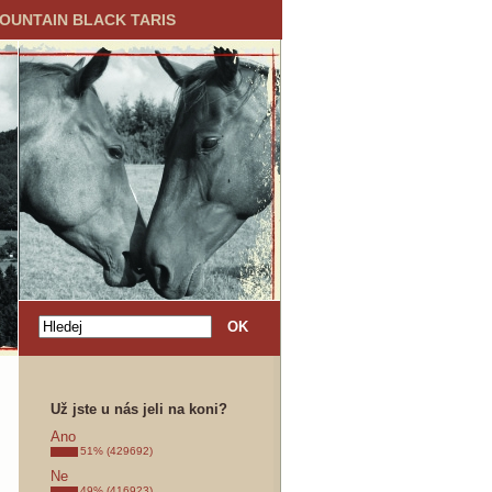
MOUNTAIN BLACK TARIS
Už jste u nás jeli na koni?
Ano
51% (429692)
Ne
49% (416923)