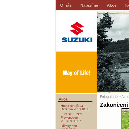
O nás
Nabízíme
Akce
K
Fotogalerie
>
Akc
Akce
Zakončení 
Hubertova jízda -
Držková 2013.10.05
Kurz se Zuzkou
Prokopovou
2013.09.08-07
Dětský den