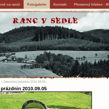
oně na ranči
Fotogalerie
Kontakt
Plemenný hřebec - 
e
> Zakončení prázdnin 2010.09.05
prázdnin 2010.09.05