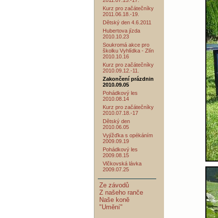
2011.07.15.-17.
Kurz pro začátečníky
2011.06.18.-19.
Dětský den 4.6.2011
Hubertova jízda
2010.10.23
Soukromá akce pro
školku Vyhlídka - Zlín
2010.10.16
Kurz pro začátečníky
2010.09.12.-11.
Zakončení prázdnin
2010.09.05
Pohádkový les
2010.08.14
Kurz pro začátečníky
2010.07.18.-17
Dětský den
2010.06.05
Vyjížďka s opékáním
2009.09.19
Pohádkový les
2009.08.15
Vlčkovská lávka
2009.07.25
Ze závodů
Z našeho ranče
Naše koně
"Umění"