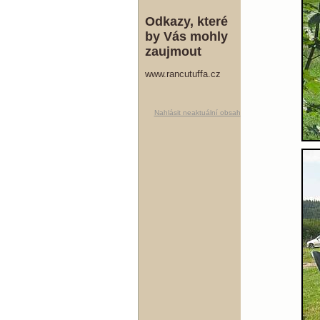
Odkazy, které
by Vás mohly
zaujmout
www.rancutuffa.cz
Nahlásit neaktuální obsah