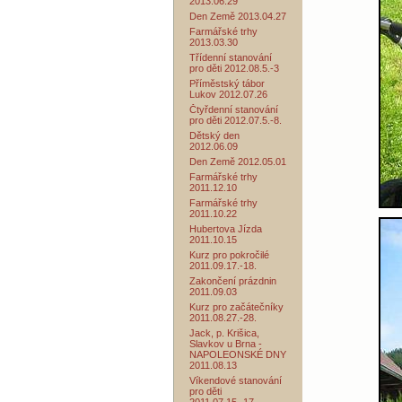
2013.06.29
Den Země 2013.04.27
Farmářské trhy
2013.03.30
Třídenní stanování
pro děti 2012.08.5.-3
Příměstský tábor
Lukov 2012.07.26
Čtyřdenní stanování
pro děti 2012.07.5.-8.
Dětský den
2012.06.09
Den Země 2012.05.01
Farmářské trhy
2011.12.10
Farmářské trhy
2011.10.22
Hubertova Jízda
2011.10.15
Kurz pro pokročilé
2011.09.17.-18.
Zakončení prázdnin
2011.09.03
Kurz pro začátečníky
2011.08.27.-28.
Jack, p. Krišica,
Slavkov u Brna -
NAPOLEONSKÉ DNY
2011.08.13
Víkendové stanování
pro děti