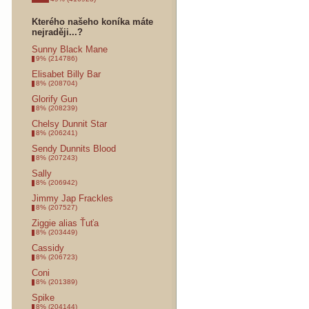
Kterého našeho koníka máte
nejraději...?
Sunny Black Mane
9% (214786)
Elisabet Billy Bar
8% (208704)
Glorify Gun
8% (208239)
Chelsy Dunnit Star
8% (206241)
Sendy Dunnits Blood
8% (207243)
Sally
8% (206942)
Jimmy Jap Frackles
8% (207527)
Ziggie alias Ťuťa
8% (203449)
Cassidy
8% (206723)
Coni
8% (201389)
Spike
8% (204144)