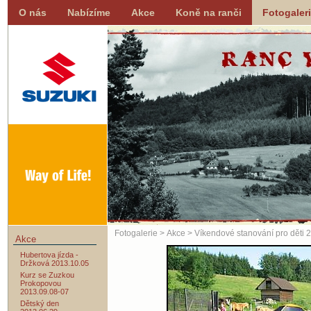
O nás
Nabízíme
Akce
Koně na ranči
Fotogaler
Fotogalerie
>
Akce
> Víkendové stanování pro děti 2
Akce
Hubertova jízda -
Držková 2013.10.05
Kurz se Zuzkou
Prokopovou
2013.09.08-07
Dětský den