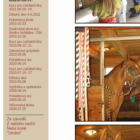
2011.07.15.-17.
Kurz pro začátečníky
2011.06.18.-19.
Dětský den 4.6.2011
Hubertova jízda
2010.10.23
Soukromá akce pro
školku Vyhlídka - Zlín
2010.10.16
Kurz pro začátečníky
2010.09.12.-11.
Zakončení prázdnin
2010.09.05
Pohádkový les
2010.08.14
Kurz pro začátečníky
2010.07.18.-17
Dětský den
2010.06.05
Vyjížďka s opékáním
2009.09.19
Pohádkový les
2009.08.15
Vlčkovská lávka
2009.07.25
Ze závodů
Z našeho ranče
Naše koně
"Umění"