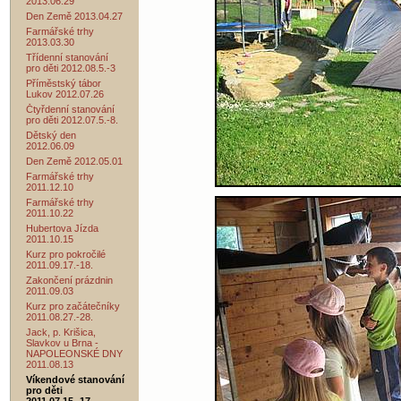
2013.06.29
Den Země 2013.04.27
Farmářské trhy
2013.03.30
Třídenní stanování
pro děti 2012.08.5.-3
Příměstský tábor
Lukov 2012.07.26
Čtyřdenní stanování
pro děti 2012.07.5.-8.
Dětský den
2012.06.09
Den Země 2012.05.01
Farmářské trhy
2011.12.10
Farmářské trhy
2011.10.22
Hubertova Jízda
2011.10.15
Kurz pro pokročilé
2011.09.17.-18.
Zakončení prázdnin
2011.09.03
Kurz pro začátečníky
2011.08.27.-28.
Jack, p. Krišica,
Slavkov u Brna -
NAPOLEONSKÉ DNY
2011.08.13
Víkendové stanování
pro děti