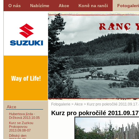
O nás
Nabízíme
Akce
Koně na ranči
Fotogaler
Fotogalerie
>
Akce
> Kurz pro pokročilé 2011.09.17.
Akce
Kurz pro pokročilé 2011.09.17
Hubertova jízda -
Držková 2013.10.05
Kurz se Zuzkou
Prokopovou
2013.09.08-07
Dětský den