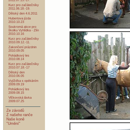
2011.07.15.-17.
Kurz pro začátečníky
2011.06.18.-19.
Dětský den 4.6.2011
Hubertova jízda
2010.10.23
Soukromá akce pro
školku Vyhlídka - Zlín
2010.10.16
Kurz pro začátečníky
2010.09.12.-11.
Zakončení prázdnin
2010.09.05
Pohádkový les
2010.08.14
Kurz pro začátečníky
2010.07.18.-17
Dětský den
2010.06.05
Vyjížďka s opékáním
2009.09.19
Pohádkový les
2009.08.15
Vlčkovská lávka
2009.07.25
Ze závodů
Z našeho ranče
Naše koně
"Umění"