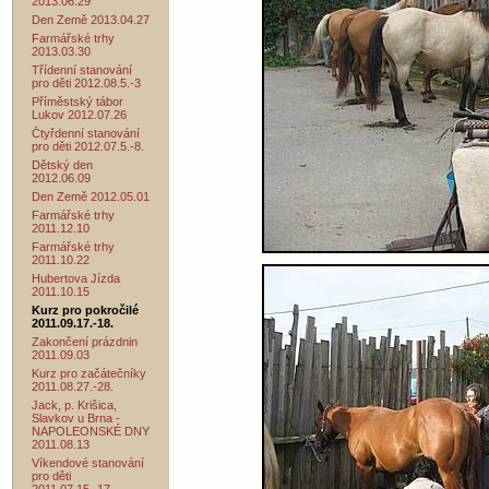
2013.06.29
Den Země 2013.04.27
Farmářské trhy
2013.03.30
Třídenní stanování
pro děti 2012.08.5.-3
Příměstský tábor
Lukov 2012.07.26
Čtyřdenní stanování
pro děti 2012.07.5.-8.
Dětský den
2012.06.09
Den Země 2012.05.01
Farmářské trhy
2011.12.10
Farmářské trhy
2011.10.22
Hubertova Jízda
2011.10.15
Kurz pro pokročilé
2011.09.17.-18.
Zakončení prázdnin
2011.09.03
Kurz pro začátečníky
2011.08.27.-28.
Jack, p. Krišica,
Slavkov u Brna -
NAPOLEONSKÉ DNY
2011.08.13
Víkendové stanování
pro děti