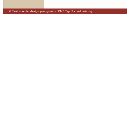
© Ranč v sedle,
design youngster.cz
,
CMS Typo3 - bednarik.org