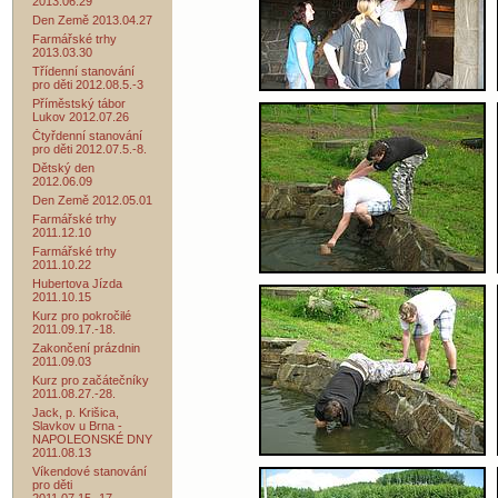
2013.06.29
Den Země 2013.04.27
Farmářské trhy
2013.03.30
Třídenní stanování
pro děti 2012.08.5.-3
Příměstský tábor
Lukov 2012.07.26
Čtyřdenní stanování
pro děti 2012.07.5.-8.
Dětský den
2012.06.09
Den Země 2012.05.01
Farmářské trhy
2011.12.10
Farmářské trhy
2011.10.22
Hubertova Jízda
2011.10.15
Kurz pro pokročilé
2011.09.17.-18.
Zakončení prázdnin
2011.09.03
Kurz pro začátečníky
2011.08.27.-28.
Jack, p. Krišica,
Slavkov u Brna -
NAPOLEONSKÉ DNY
2011.08.13
Víkendové stanování
pro děti