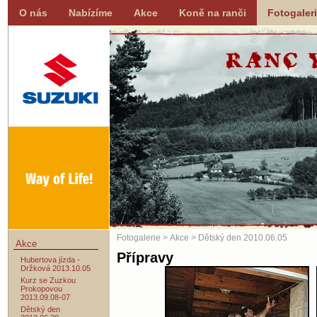
O nás
Nabízíme
Akce
Koně na ranči
Fotogaler
Fotogalerie
>
Akce
> Dětský den 2010.06.05
Akce
Přípravy
Hubertova jízda -
Držková 2013.10.05
Kurz se Zuzkou
Prokopovou
2013.09.08-07
Dětský den