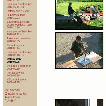
2011.07.15.-17.
Kurz pro začátečníky
2011.06.18.-19.
Dětský den 4.6.2011
Hubertova jízda
2010.10.23
Soukromá akce pro
školku Vyhlídka - Zlín
2010.10.16
Kurz pro začátečníky
2010.09.12.-11.
Zakončení prázdnin
2010.09.05
Pohádkový les
2010.08.14
Kurz pro začátečníky
2010.07.18.-17
Dětský den
2010.06.05
Vyjížďka s opékáním
2009.09.19
Pohádkový les
2009.08.15
Vlčkovská lávka
2009.07.25
Ze závodů
Z našeho ranče
Naše koně
"Umění"