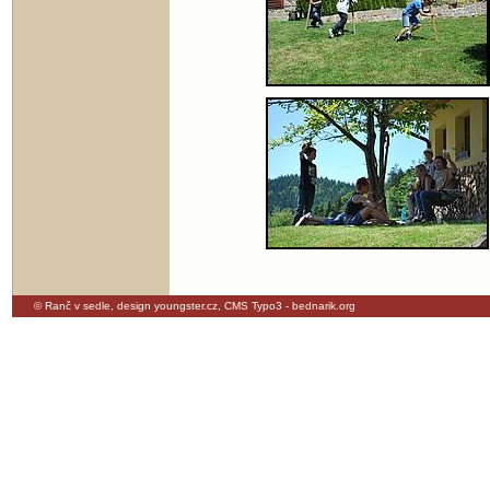
© Ranč v sedle,
design youngster.cz
,
CMS Typo3 - bednarik.org