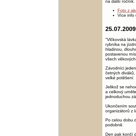
na další ročník.
Foto z ak
Více inf
25.07.2009
"Vlčkovská lávk
rybníka na jízd
hladinou, dlouh
postavenou míst
všech věkových 
Závodníci jeden
četných diváků,
velké potěšení.
Jelikož se neho
a celkový uměle
jednoduchou zál
Ukončením soutě
organizátorů z 
Po celou dobu do
podobně.
Den pak končí 