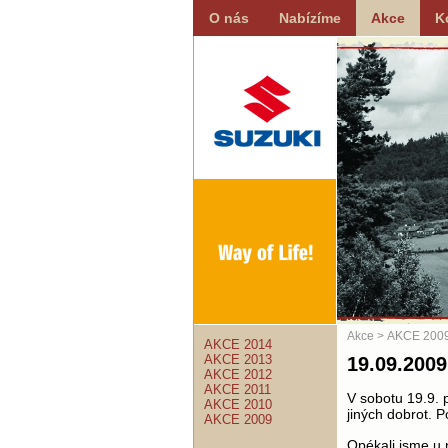
O nás
Nabízíme
Akce
K
Akce
> AKCE 200
AKCE 2014
AKCE 2013
19.09.2009
AKCE 2012
AKCE 2011
V sobotu 19.9. 
AKCE 2010
jiných dobrot. P
AKCE 2009
Opékali jsme u 