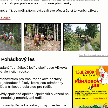
oně, tak pro jezdce a jejich rodinné příslušníky.
nč si Ti, co měli zájem, vyčesali své oře, a že si to koníci užívali.
o z akce
Nahlásit neaktuální obs
9 Pohádkový les
dáný "pohádkový les" v okolí obce Vlčková
i ale i jejich rodiče.
 stanovištích pro Vás Pohádkové postavy
é jednoduché úkoly, které jsou odměněny
ěti a trnkovou dobrotou pro rodiče.
 vždy společné opékání špekáčků a vození na
 neodolají mnohdy ani rodiče.
 povozily Dixi a Dereśka , již nyní se těšíme