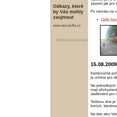
zázemí jak pro k
Odkazy, které
by Vás mohly
Po návratu na ra
zaujmout
Další fot
www.rancutuffa.cz
Nahlásit neaktuální obsah
15.08.200
Každoročně pořá
je určena pro dět
Na jednotlivých
mají přichystan
sladkostmi pro d
Tečkovu dne je
koních, kterému
Na této akci Vás