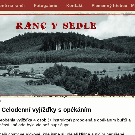
oně na ranči
Fotogalerie
Kontakt
Plemenný hřebec - 
9
 Celodenní vyjížďky s opékáním
proběhla vyjížďka 4 osob (+ instruktor) propojená s opékáním buřtů a
očasí i nálada byla víc než supr čupr.
naší chaty ve Vlčkové, kde jsme si udělali klidné a ničím nerušené