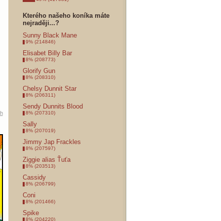
Kterého našeho koníka máte
nejraději...?
Sunny Black Mane
9% (214846)
Elisabet Billy Bar
8% (208773)
Glorify Gun
8% (208310)
Chelsy Dunnit Star
8% (206311)
Sendy Dunnits Blood
8% (207310)
ah
Sally
8% (207019)
Jimmy Jap Frackles
8% (207597)
Ziggie alias Ťuťa
8% (203513)
Cassidy
8% (206799)
Coni
8% (201466)
Spike
8% (204220)