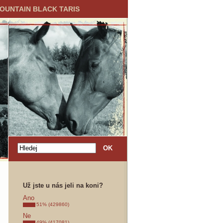
MOUNTAIN BLACK TARIS
Už jste u nás jeli na koni?
Ano
51% (429860)
Ne
49% (417081)