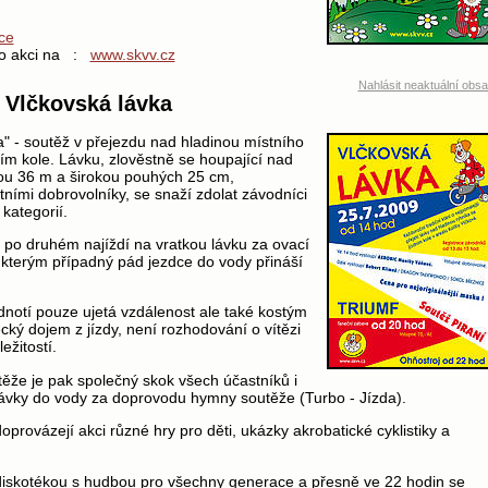
ce
o o akci na :
www.skvv.cz
Nahlásit neaktuální obs
 Vlčkovská lávka
a" - soutěž v přejezdu nad hladinou místního
ním kole. Lávku, zlověstně se houpající nad
ou 36 m a širokou pouhých 25 cm,
ními dobrovolníky, se snaží zdolat závodníci
kategorií.
 po druhém najíždí na vratkou lávku za ovací
 kterým případný pád jezdce do vody přináší
dnotí pouze ujetá vzdálenost ale také kostým
cký dojem z jízdy, není rozhodování o vítězi
ežitostí.
že je pak společný skok všech účastníků i
lávky do vody za doprovodu hymny soutěže (Turbo - Jízda).
provázejí akci různé hry pro děti, ukázky akrobatické cyklistiky a
diskotékou s hudbou pro všechny generace a přesně ve 22 hodin se