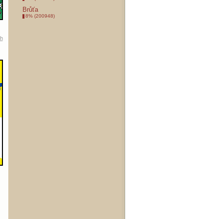
Brůťa
8% (200948)
ah